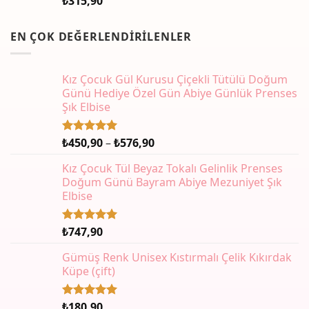
₺
315,90
EN ÇOK DEĞERLENDIRILENLER
Kız Çocuk Gül Kurusu Çiçekli Tütülü Doğum
Günü Hediye Özel Gün Abiye Günlük Prenses
Şık Elbise
Fiyat
₺
450,90
–
₺
576,90
5 üzerinden
5.00
oy
aralığı:
aldı
Kız Çocuk Tül Beyaz Tokalı Gelinlik Prenses
₺450,90
Doğum Günü Bayram Abiye Mezuniyet Şık
-
Elbise
₺576,90
₺
747,90
5 üzerinden
5.00
oy
aldı
Gümüş Renk Unisex Kıstırmalı Çelik Kıkırdak
Küpe (çift)
₺
180,90
5 üzerinden