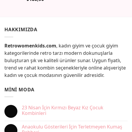
5.00
oy
aldı
HAKKIMIZDA
Retrowomenkids.com
, kadın giyim ve çocuk giyim
kategorilerinde retro tarzı modern dokunuşlarla
buluşturan şık ve kaliteli ürünler sunar. Uygun fiyatlı,
trend ve rahat kombin seçenekleriyle online alışverişte
kadın ve çocuk modasının güvenilir adresidir.
MINI MODA
23 Nisan İçin Kırmızı Beyaz Kız Çocuk
Kombinleri
Yorum
yok
Anaokulu Gösterileri İçin Terletmeyen Kumaş
23
Nisan