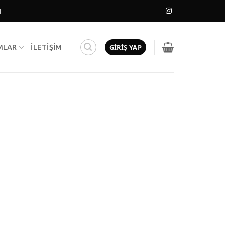
N
GIRIŞ YAP
MLAR
İLETIŞIM