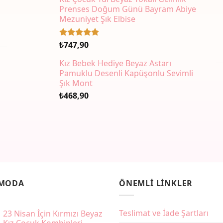
Prenses Doğum Günü Bayram Abiye
Mezuniyet Şık Elbise
₺
747,90
5 üzerinden
5.00
oy
aldı
Kız Bebek Hediye Beyaz Astarı
Pamuklu Desenli Kapüşonlu Sevimli
Şık Mont
₺
468,90
 MODA
ÖNEMLI LINKLER
Teslimat ve İade Şartları
23 Nisan İçin Kırmızı Beyaz