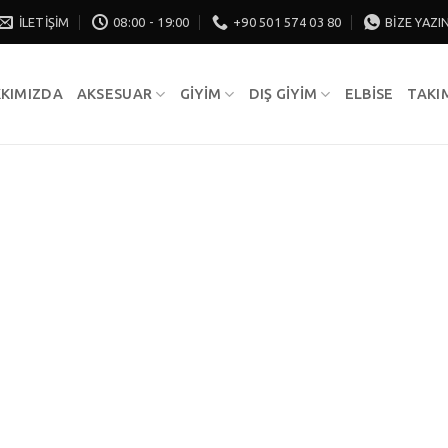
İLETIŞIM
08:00 - 19:00
+90 501 574 03 80
BIZE YAZI
KIMIZDA
AKSESUAR
GIYIM
DIŞ GIYIM
ELBISE
TAKI