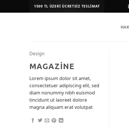
İçeriğe
1500 TL ÜZERI ÜCRETSIZ TESLIMAT
atla
HAK
Design
MAGAZINE
Lorem ipsum dolor sit amet,
consectetuer adipiscing elit, sed
diam nonummy nibh euismod
tincidunt ut laoreet dolore
magna aliquam erat volutpat