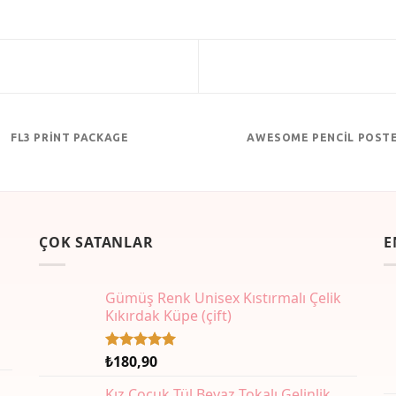
FL3 PRINT PACKAGE
AWESOME PENCIL POST
ÇOK SATANLAR
E
Gümüş Renk Unisex Kıstırmalı Çelik
Kıkırdak Küpe (çift)
₺
180,90
5 üzerinden
5.00
oy
aldı
Kız Çocuk Tül Beyaz Tokalı Gelinlik