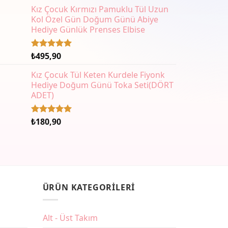
aldı
Kız Çocuk Kırmızı Pamuklu Tül Uzun
Kol Özel Gün Doğum Günü Abiye
Hediye Günlük Prenses Elbise
₺
495,90
5 üzerinden
5.00
oy
aldı
Kız Çocuk Tül Keten Kurdele Fiyonk
Hediye Doğum Günü Toka Seti(DÖRT
ADET)
₺
180,90
5 üzerinden
5.00
oy
aldı
ÜRÜN KATEGORILERI
Alt - Üst Takım