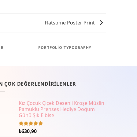
Flatsome Poster Print
ER
PORTFOLIO TYPOGRAPHY
FLA
N ÇOK DEĞERLENDIRILENLER
Kız Çocuk Çiçek Desenli Kroşe Müslin
Pamuklu Prenses Hediye Doğum
Günü Şık Elbise
₺
630,90
5 üzerinden
5.00
oy