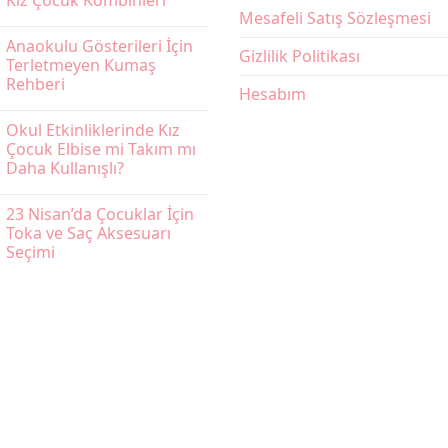
Kız Çocuk Kombinleri
Mesafeli Satış Sözleşmesi
Yorum
yok
Anaokulu Gösterileri İçin
23
Gizlilik Politikası
Nisan
Terletmeyen Kumaş
İçin
Rehberi
Kırmızı
Hesabım
Beyaz
Yorum
Kız
yok
Çocuk
Okul Etkinliklerinde Kız
Anaokulu
Kombinleri
Gösterileri
Çocuk Elbise mi Takım mı
İçin
Daha Kullanışlı?
Terletmeyen
Kumaş
Yorum
Rehberi
yok
23 Nisan’da Çocuklar İçin
Okul
Etkinliklerinde
Toka ve Saç Aksesuarı
Kız
Seçimi
Çocuk
Elbise
Yorum
mi
yok
Takım
23
mı
Nisan’da
Daha
Çocuklar
Kullanışlı?
İçin
Toka
ve
Saç
Aksesuarı
Seçimi