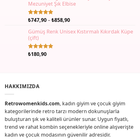
Mezuniyet Şık Elbise
Fiyat
₺
747,90
–
₺
858,90
5 üzerinden
5.00
oy
aralığı:
aldı
Gümüş Renk Unisex Kıstırmalı Kıkırdak Küpe
₺747,90
(çift)
-
₺858,90
₺
180,90
5 üzerinden
5.00
oy
aldı
HAKKIMIZDA
Retrowomenkids.com
, kadın giyim ve çocuk giyim
kategorilerinde retro tarzı modern dokunuşlarla
buluşturan şık ve kaliteli ürünler sunar. Uygun fiyatlı,
trend ve rahat kombin seçenekleriyle online alışverişte
kadın ve çocuk modasının güvenilir adresidir.