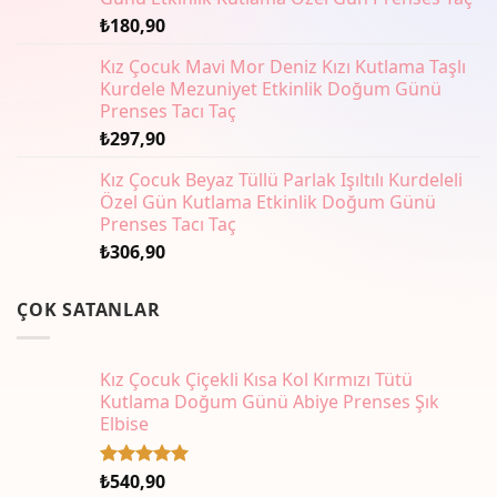
₺
180,90
Kız Çocuk Mavi Mor Deniz Kızı Kutlama Taşlı
Kurdele Mezuniyet Etkinlik Doğum Günü
Prenses Tacı Taç
₺
297,90
Kız Çocuk Beyaz Tüllü Parlak Işıltılı Kurdeleli
Özel Gün Kutlama Etkinlik Doğum Günü
Prenses Tacı Taç
₺
306,90
ÇOK SATANLAR
Kız Çocuk Çiçekli Kısa Kol Kırmızı Tütü
Kutlama Doğum Günü Abiye Prenses Şık
Elbise
₺
540,90
5 üzerinden
5.00
oy