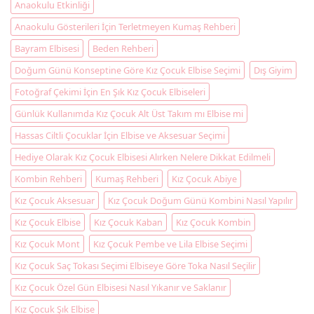
Anaokulu Etkinliği
Anaokulu Gösterileri İçin Terletmeyen Kumaş Rehberi
Bayram Elbisesi
Beden Rehberi
Doğum Günü Konseptine Göre Kız Çocuk Elbise Seçimi
Dış Giyim
Fotoğraf Çekimi İçin En Şık Kız Çocuk Elbiseleri
Günlük Kullanımda Kız Çocuk Alt Üst Takım mı Elbise mi
Hassas Ciltli Çocuklar İçin Elbise ve Aksesuar Seçimi
Hediye Olarak Kız Çocuk Elbisesi Alırken Nelere Dikkat Edilmeli
Kombin Rehberi
Kumaş Rehberi
Kız Çocuk Abiye
Kız Çocuk Aksesuar
Kız Çocuk Doğum Günü Kombini Nasıl Yapılır
Kız Çocuk Elbise
Kız Çocuk Kaban
Kız Çocuk Kombin
Kız Çocuk Mont
Kız Çocuk Pembe ve Lila Elbise Seçimi
Kız Çocuk Saç Tokası Seçimi Elbiseye Göre Toka Nasıl Seçilir
Kız Çocuk Özel Gün Elbisesi Nasıl Yıkanır ve Saklanır
Kız Çocuk Şık Elbise