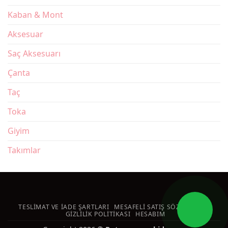
Kaban & Mont
Aksesuar
Saç Aksesuarı
Çanta
Taç
Toka
Giyim
Takımlar
TESLIMAT VE İADE ŞARTLARI
MESAFELI SATIŞ SÖZLEŞMESI
GIZLILIK POLITIKASI
HESABIM