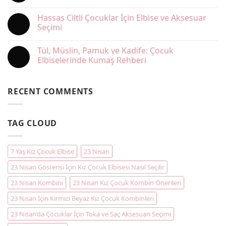
Gün
Yorum
Elbisesi
yok
Hassas Ciltli Çocuklar İçin Elbise ve Aksesuar
Nasıl
Hediye
Yıkanır
Olarak
Seçimi
ve
Kız
Saklanır?
Çocuk
Yorum
Elbisesi
yok
Tül, Müslin, Pamuk ve Kadife: Çocuk
Alırken
Hassas
Nelere
Ciltli
Elbiselerinde Kumaş Rehberi
Dikkat
Çocuklar
Edilmeli?
İçin
Yorum
Elbise
yok
ve
Tül,
RECENT COMMENTS
Aksesuar
Müslin,
Seçimi
Pamuk
ve
Kadife:
Çocuk
TAG CLOUD
Elbiselerinde
Kumaş
Rehberi
7 Yaş Kız Çocuk Elbise
23 Nisan
23 Nisan Gösterisi İçin Kız Çocuk Elbisesi Nasıl Seçilir
23 Nisan Kombini
23 Nisan Kız Çocuk Kombin Önerileri
23 Nisan İçin Kırmızı Beyaz Kız Çocuk Kombinleri
23 Nisan’da Çocuklar İçin Toka ve Saç Aksesuarı Seçimi