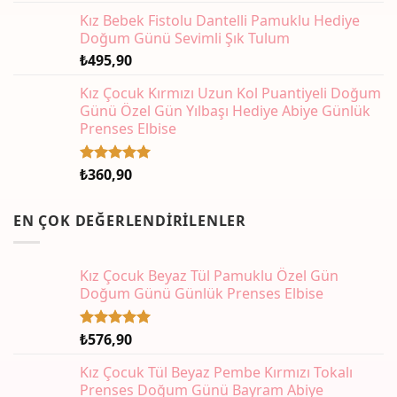
aldı
Kız Bebek Fistolu Dantelli Pamuklu Hediye
Doğum Günü Sevimli Şık Tulum
₺
495,90
Kız Çocuk Kırmızı Uzun Kol Puantiyeli Doğum
Günü Özel Gün Yılbaşı Hediye Abiye Günlük
Prenses Elbise
₺
360,90
5 üzerinden
5.00
oy
aldı
EN ÇOK DEĞERLENDIRILENLER
Kız Çocuk Beyaz Tül Pamuklu Özel Gün
Doğum Günü Günlük Prenses Elbise
₺
576,90
5 üzerinden
5.00
oy
aldı
Kız Çocuk Tül Beyaz Pembe Kırmızı Tokalı
Prenses Doğum Günü Bayram Abiye