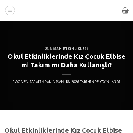
İçeriğe
atla
23 NISAN ETKINLIKLERI
Okul Etkinliklerinde Kız Çocuk Elbise
mi Takım mı Daha Kullanışlı?
RWOMEN
TARAFINDAN
NISAN 18, 2026
TARIHINDE YAYINLANDI
Okul Etkinliklerinde Kız Çocuk Elbise