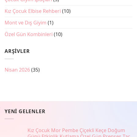
Kız Çocuk Elbise Rehberi
(10)
Mont ve Dış Giyim
(1)
Özel Gün Kombinleri
(10)
ARŞIVLER
Nisan 2026
(35)
YENI GELENLER
Kız Çocuk Mor Pembe Çiçekli Keçe Doğum
Günü Etkinlik Kutlama Özel Gün Prenses Taç