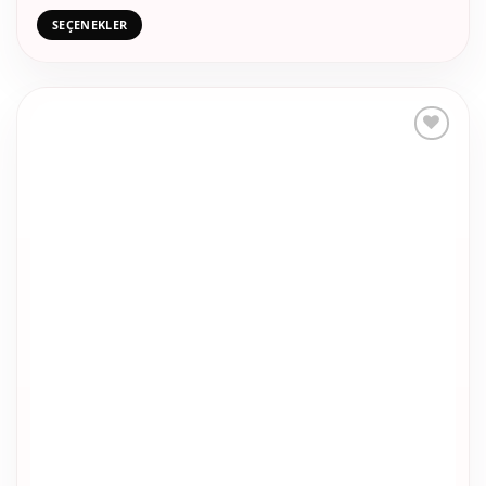
varyasyonu
SEÇENEKLER
var.
Seçenekler
ürün
sayfasından
seçilebilir