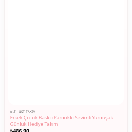
Bu
ALT - ÜST TAKIM
Erkek Çocuk Baskılı Pamuklu Sevimli Yumuşak
ürünün
Günlük Hediye Takım
birden
₺
486,90
fazla