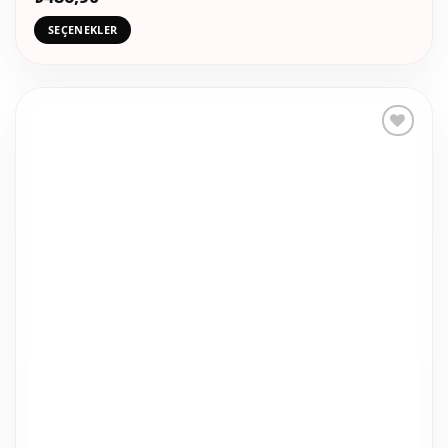
varyasyonu
SEÇENEKLER
var.
Seçenekler
ürün
sayfasından
seçilebilir