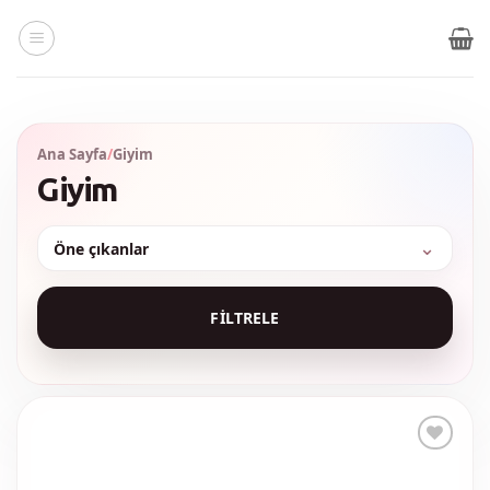
İçeriğe
atla
Ana Sayfa
/
Giyim
Giyim
Sırala
FILTRELE