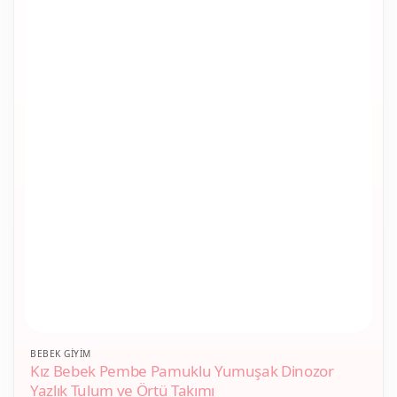
Bu
BEBEK GIYIM
Kız Bebek Pembe Pamuklu Yumuşak Dinozor
ürünün
Yazlık Tulum ve Örtü Takımı
birden