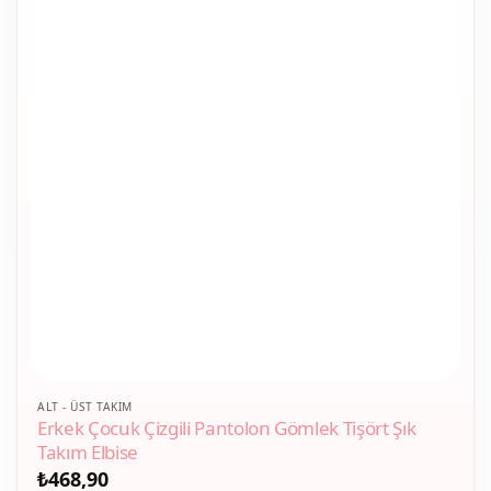
Bu
ALT - ÜST TAKIM
Erkek Çocuk Çizgili Pantolon Gömlek Tişört Şık
ürünün
Takım Elbise
birden
₺
468,90
fazla