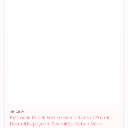
Bu
DIŞ GIYIM
Kız Çocuk Bebek Pembe Kırmızı Lacivet Puanlı
ürünün
Desenli Kapüşonlu Sevimli Şık Kaban Mont
birden