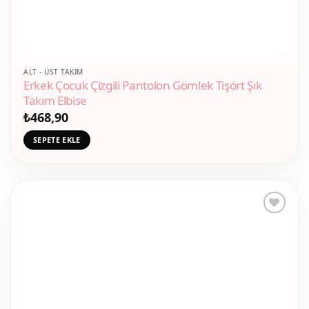
ALT - ÜST TAKIM
Erkek Çocuk Çizgili Pantolon Gömlek Tişört Şık
Takım Elbise
₺
468,90
SEPETE EKLE