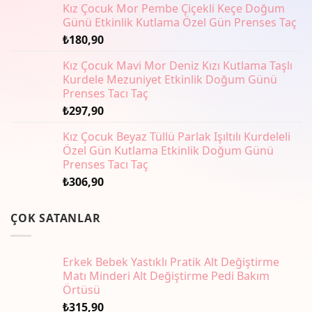
Kız Çocuk Mor Pembe Çiçekli Keçe Doğum
Seçenekler
Günü Etkinlik Kutlama Özel Gün Prenses Taç
ürün
sayfasından
₺
180,90
seçilebilir
Kız Çocuk Mavi Mor Deniz Kızı Kutlama Taşlı
Kurdele Mezuniyet Etkinlik Doğum Günü
Prenses Tacı Taç
₺
297,90
Kız Çocuk Beyaz Tüllü Parlak Işıltılı Kurdeleli
Özel Gün Kutlama Etkinlik Doğum Günü
Prenses Tacı Taç
₺
306,90
ÇOK SATANLAR
Erkek Bebek Yastıklı Pratik Alt Değiştirme
Matı Minderi Alt Değiştirme Pedi Bakım
Örtüsü
₺
315,90