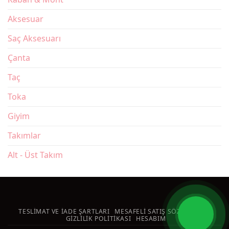
Aksesuar
Saç Aksesuarı
Çanta
Taç
Toka
Giyim
Takımlar
Alt - Üst Takım
TESLIMAT VE İADE ŞARTLARI
MESAFELI SATIŞ SÖZLEŞMESI
GIZLILIK POLITIKASI
HESABIM