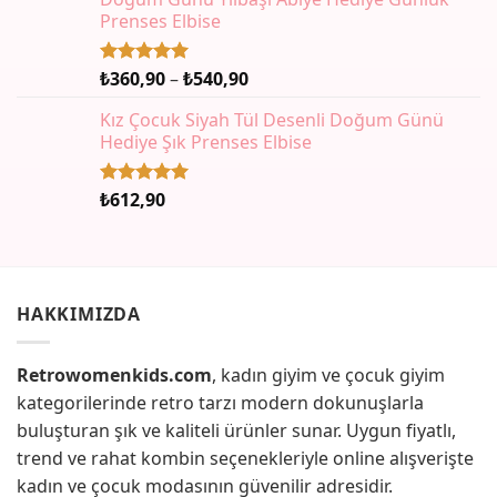
Prenses Elbise
Fiyat
₺
360,90
–
₺
540,90
5 üzerinden
5.00
oy
aralığı:
aldı
Kız Çocuk Siyah Tül Desenli Doğum Günü
₺360,90
Hediye Şık Prenses Elbise
-
₺540,90
₺
612,90
5 üzerinden
5.00
oy
aldı
HAKKIMIZDA
Retrowomenkids.com
, kadın giyim ve çocuk giyim
kategorilerinde retro tarzı modern dokunuşlarla
buluşturan şık ve kaliteli ürünler sunar. Uygun fiyatlı,
trend ve rahat kombin seçenekleriyle online alışverişte
kadın ve çocuk modasının güvenilir adresidir.