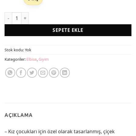
Kız Çocuk Çiçekli Toz Pembe Doğum Günü Abiye Prenses Şık E
SEPETE EKLE
Stok kodu:
Yok
Kategoriler:
Elbise
,
Giyim
AÇIKLAMA
– Kız çocukları için özel olarak tasarlanmış, çiçek