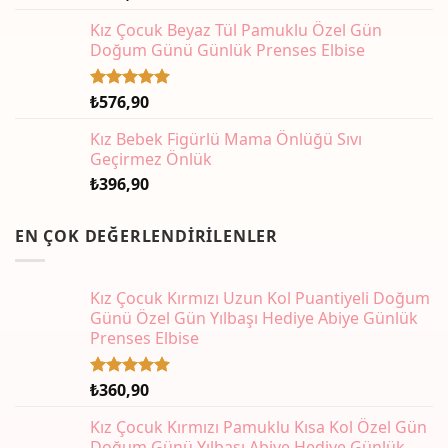
Kız Çocuk Beyaz Tül Pamuklu Özel Gün
Doğum Günü Günlük Prenses Elbise
₺
576,90
5 üzerinden
5.00
oy
aldı
Kız Bebek Figürlü Mama Önlüğü Sıvı
Geçirmez Önlük
₺
396,90
EN ÇOK DEĞERLENDIRILENLER
Kız Çocuk Kırmızı Uzun Kol Puantiyeli Doğum
Günü Özel Gün Yılbaşı Hediye Abiye Günlük
Prenses Elbise
₺
360,90
5 üzerinden
5.00
oy
aldı
Kız Çocuk Kırmızı Pamuklu Kısa Kol Özel Gün
Doğum Günü Yılbaşı Abiye Hediye Günlük