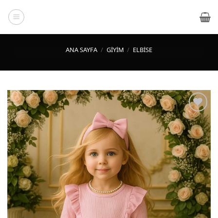
İçeriğe
atla
ANA SAYFA
/
GIYIM
/
ELBISE