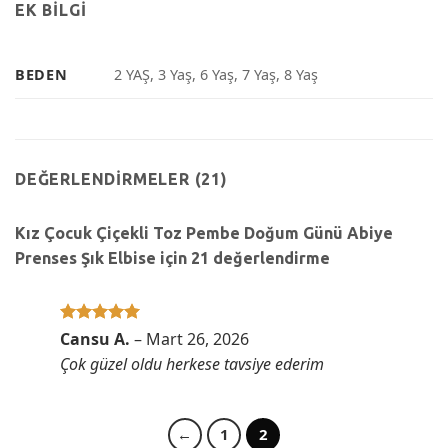
EK BILGI
BEDEN
2 YAŞ, 3 Yaş, 6 Yaş, 7 Yaş, 8 Yaş
DEĞERLENDIRMELER (21)
Kız Çocuk Çiçekli Toz Pembe Doğum Günü Abiye
Prenses Şık Elbise
için 21 değerlendirme
5 üzerinden
Cansu A.
–
Mart 26, 2026
5
oy aldı
Çok güzel oldu herkese tavsiye ederim
←
1
2