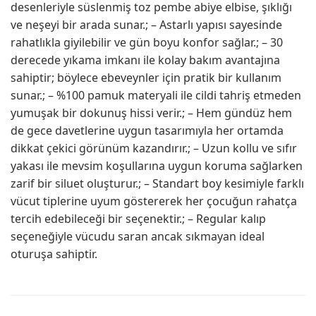
desenleriyle süslenmiş toz pembe abiye elbise, şıklığı
ve neşeyi bir arada sunar.; – Astarlı yapısı sayesinde
rahatlıkla giyilebilir ve gün boyu konfor sağlar.; – 30
derecede yıkama imkanı ile kolay bakım avantajına
sahiptir; böylece ebeveynler için pratik bir kullanım
sunar.; – %100 pamuk materyali ile cildi tahriş etmeden
yumuşak bir dokunuş hissi verir.; – Hem gündüz hem
de gece davetlerine uygun tasarımıyla her ortamda
dikkat çekici görünüm kazandırır.; – Uzun kollu ve sıfır
yakası ile mevsim koşullarına uygun koruma sağlarken
zarif bir siluet oluşturur.; – Standart boy kesimiyle farklı
vücut tiplerine uyum göstererek her çocuğun rahatça
tercih edebileceği bir seçenektir.; – Regular kalıp
seçeneğiyle vücudu saran ancak sıkmayan ideal
oturuşa sahiptir.