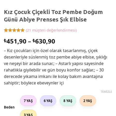
Kız Çocuk Çiçekli Toz Pembe Doğum
Günü Abiye Prenses Şık Elbise
(
21
müşteri değerlendirmesi)
21
müşteri
Fiyat
451,90
–
630,90
₺
₺
puanına
dayanarak
aralığı:
5 üzerinden
– Kız çocukları için özel olarak tasarlanmış, çiçek
₺451,90
5
puan aldı
desenleriyle süslenmiş toz pembe abiye elbise, şıklığı
-
ve neşeyi bir arada sunar.; – Astarlı yapısı sayesinde
₺630,90
rahatlıkla giyilebilir ve gün boyu konfor sağlar.; – 30
derecede yıkama imkanı ile kolay bakım avantajına
sahiptir; böylece ebeveynler içi
TEMIZLE
7 YAŞ
6 YAŞ
8 YAŞ
2 YAŞ
Beden
3 YAŞ