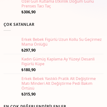
Özel Gün Kutlama Etkinlik Doğum Günü
Prenses Tacı Taç
₺
306,90
ÇOK SATANLAR
Erkek Bebek Figürlü Uzun Kollu Su Geçirmez
Mama Önlüğü
₺
297,90
Kadın Gümüş Kaplama Ay Yüzeyi Desanli
Figürlü Küpe
₺
180,90
Erkek Bebek Yastıklı Pratik Alt Değiştirme
Matı Minderi Alt Değiştirme Pedi Bakım
Örtüsü
₺
315,90
EN ÇOK DEĞERLENDIRILENLER