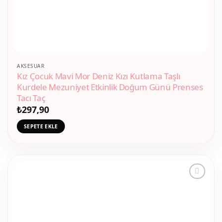
AKSESUAR
Kız Çocuk Mavi Mor Deniz Kızı Kutlama Taşlı
Kurdele Mezuniyet Etkinlik Doğum Günü Prenses
Tacı Taç
₺
297,90
SEPETE EKLE