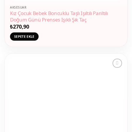
AKSESUAR
Kız Çocuk Bebek Boncuklu Taşlı Işıltılı Parıltılı
Doğum Günü Prenses Işıklı Şık Taç
₺
270,90
SEPETE EKLE