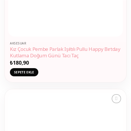
AKSESUAR
Kız Çocuk Pembe Parlak Işıltılı Pullu Happy Bırtday
Kutlama Doğum Günü Tacı Taç
₺
180,90
SEPETE EKLE