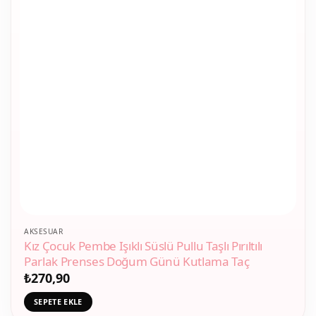
AKSESUAR
Kız Çocuk Pembe Işıklı Süslü Pullu Taşlı Pırıltılı
Parlak Prenses Doğum Günü Kutlama Taç
₺
270,90
SEPETE EKLE