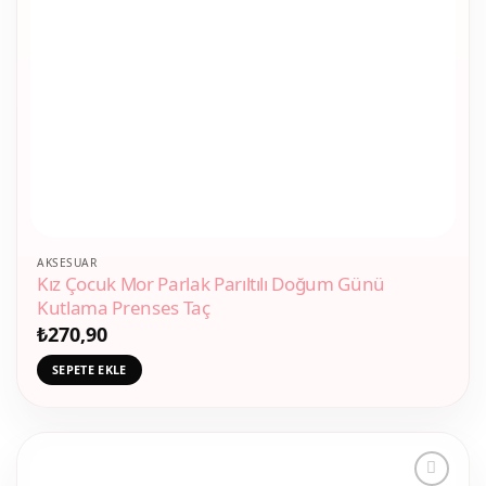
AKSESUAR
Kız Çocuk Mor Parlak Parıltılı Doğum Günü
Kutlama Prenses Taç
₺
270,90
SEPETE EKLE