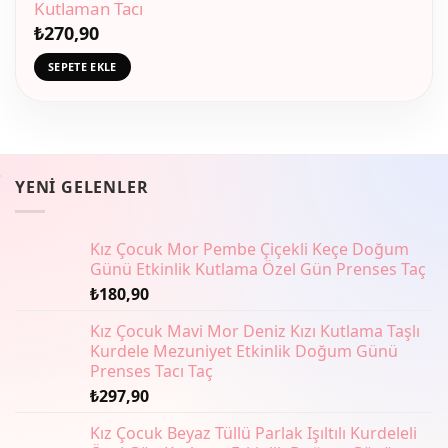
Kutlaman Tacı
₺
270,90
SEPETE EKLE
YENI GELENLER
Kız Çocuk Mor Pembe Çiçekli Keçe Doğum
Günü Etkinlik Kutlama Özel Gün Prenses Taç
₺
180,90
Kız Çocuk Mavi Mor Deniz Kızı Kutlama Taşlı
Kurdele Mezuniyet Etkinlik Doğum Günü
Prenses Tacı Taç
₺
297,90
Kız Çocuk Beyaz Tüllü Parlak Işıltılı Kurdeleli