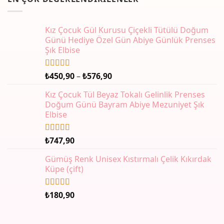
Kız Çocuk Gül Kurusu Çiçekli Tütülü Doğum
Günü Hediye Özel Gün Abiye Günlük Prenses
Şık Elbise
Fiyat
5 üzerinden
₺
450,90
–
₺
576,90
5.00
oy aldı
aralığı:
Kız Çocuk Tül Beyaz Tokalı Gelinlik Prenses
₺450,90
Doğum Günü Bayram Abiye Mezuniyet Şık
-
Elbise
₺576,90
5 üzerinden
₺
747,90
5.00
oy aldı
Gümüş Renk Unisex Kıstırmalı Çelik Kıkırdak
Küpe (çift)
5 üzerinden
₺
180,90
5.00
oy aldı