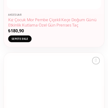
AKSESUAR
Kız Çocuk Mor Pembe Çiçekli Keçe Doğum Günü
Etkinlik Kutlama Özel Gün Prenses Taç
₺
180,90
SEPETE EKLE