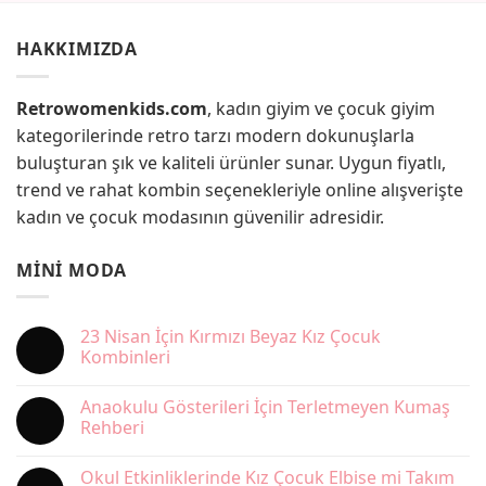
HAKKIMIZDA
Retrowomenkids.com
, kadın giyim ve çocuk giyim
kategorilerinde retro tarzı modern dokunuşlarla
buluşturan şık ve kaliteli ürünler sunar. Uygun fiyatlı,
trend ve rahat kombin seçenekleriyle online alışverişte
kadın ve çocuk modasının güvenilir adresidir.
MINI MODA
23 Nisan İçin Kırmızı Beyaz Kız Çocuk
Kombinleri
Yorum
yok
Anaokulu Gösterileri İçin Terletmeyen Kumaş
23
Nisan
Rehberi
İçin
Kırmızı
Yorum
Beyaz
yok
Okul Etkinliklerinde Kız Çocuk Elbise mi Takım
Kız
Anaokulu