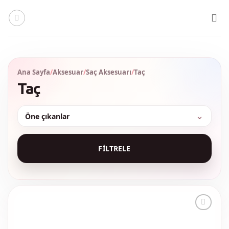
İçeriğe
atla
Ana Sayfa
/
Aksesuar
/
Saç Aksesuarı
/
Taç
Taç
Sırala
FILTRELE