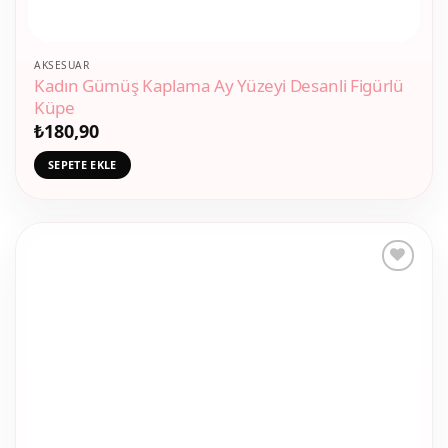
AKSESUAR
Kadın Gümüş Kaplama Ay Yüzeyi Desanli Figürlü
Küpe
₺
180,90
SEPETE EKLE