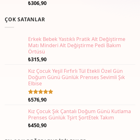
₺
306,90
ÇOK SATANLAR
Erkek Bebek Yastıklı Pratik Alt Değiştirme
Matı Minderi Alt Değiştirme Pedi Bakım
Örtüsü
₺
315,90
Kız Çocuk Yeşil Fırfırlı Tül Etekli Özel Gün
Doğum Günü Günlük Prenses Sevimli Şık
Elbise
₺
576,90
5 üzerinden
5.00
oy
aldı
Kız Çocuk Şık Çantalı Doğum Günü Kutlama
Prenses Günlük Tşirt ŞortEtek Takım
₺
450,90