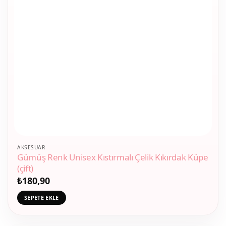
AKSESUAR
Gümüş Renk Unisex Kıstırmalı Çelik Kıkırdak Küpe
(çift)
₺
180,90
SEPETE EKLE