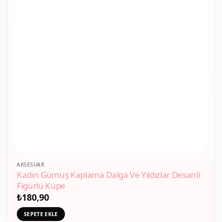
AKSESUAR
Kadın Gümüş Kaplama Dalga Ve Yıldızlar Desanli
Figürlü Küpe
₺
180,90
SEPETE EKLE