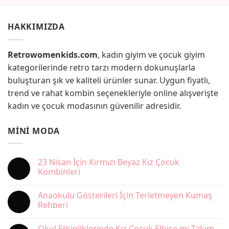
HAKKIMIZDA
Retrowomenkids.com
, kadın giyim ve çocuk giyim
kategorilerinde retro tarzı modern dokunuşlarla
buluşturan şık ve kaliteli ürünler sunar. Uygun fiyatlı,
trend ve rahat kombin seçenekleriyle online alışverişte
kadın ve çocuk modasının güvenilir adresidir.
MINI MODA
23 Nisan İçin Kırmızı Beyaz Kız Çocuk
Kombinleri
Yorum
yok
Anaokulu Gösterileri İçin Terletmeyen Kumaş
23
Nisan
Rehberi
İçin
Kırmızı
Yorum
Beyaz
yok
Okul Etkinliklerinde Kız Çocuk Elbise mi Takım
Kız
Anaokulu