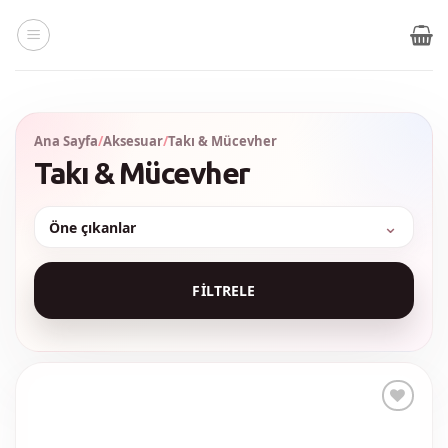
İçeriğe
atla
Ana Sayfa
/
Aksesuar
/
Takı & Mücevher
Takı & Mücevher
Sırala
FILTRELE