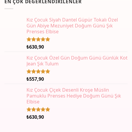
EN ÇOK DEĞERLENDIRILENLER
Kız Çocuk Siyah Dantel Güpür Tokalı Özel
Gün Abiye Mezuniyet Doğum Günü Şık
Prenses Elbise
₺
630,90
5 üzerinden
5.00
oy
aldı
Kız Çocuk Özel Gün Doğum Günü Günlük Kot
Jean Şık Tulum
₺
557,90
5 üzerinden
5.00
oy
aldı
Kız Çocuk Çiçek Desenli Kroşe Müslin
Pamuklu Prenses Hediye Doğum Günü Şık
Elbise
₺
630,90
5 üzerinden
5.00
oy
aldı