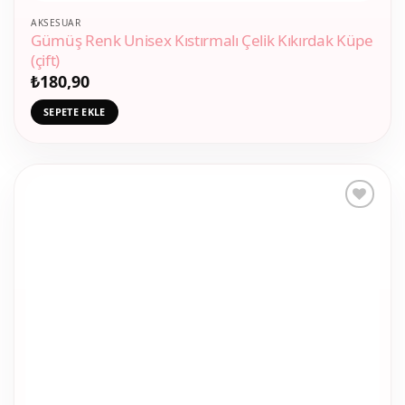
AKSESUAR
Gümüş Renk Unisex Kıstırmalı Çelik Kıkırdak Küpe
(çift)
₺
180,90
SEPETE EKLE