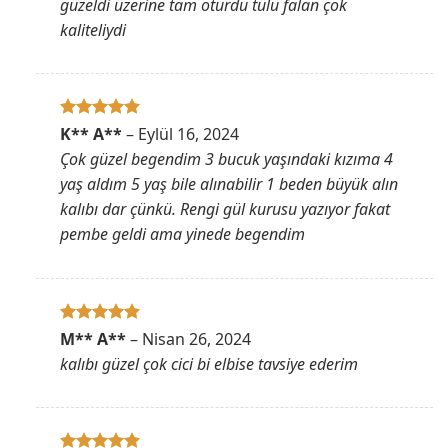
güzeldi üzerine tam oturdu tülü falan çok
kaliteliydi
5 üzerinden
K** A**
–
Eylül 16, 2024
5
oy aldı
Çok güzel begendim 3 bucuk yaşındaki kızıma 4
yaş aldım 5 yaş bile alınabilir 1 beden büyük alın
kalıbı dar çünkü. Rengi gül kurusu yazıyor fakat
pembe geldi ama yinede begendim
5 üzerinden
M** A**
–
Nisan 26, 2024
5
oy aldı
kalıbı güzel çok cici bi elbise tavsiye ederim