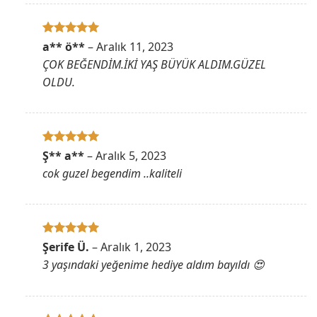
5 üzerinden
a** ö**
–
Aralık 11, 2023
5
oy aldı
ÇOK BEĞENDİM.İKİ YAŞ BÜYÜK ALDIM.GÜZEL
OLDU.
5 üzerinden
Ş** a**
–
Aralık 5, 2023
5
oy aldı
cok guzel begendim ..kaliteli
5 üzerinden
Şerife Ü.
–
Aralık 1, 2023
5
oy aldı
3 yaşındaki yeğenime hediye aldım bayıldı 😍