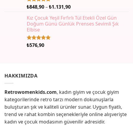
Fiyat
₺
848,90
–
₺
1.131,90
5 üzerinden
5.00
oy
aralığı:
aldı
Kız Çocuk Yeşil Fırfırlı Tül Etekli Özel Gün
₺848,90
Doğum Günü Günlük Prenses Sevimli Şık
-
Elbise
₺1.131,90
₺
576,90
5 üzerinden
5.00
oy
aldı
HAKKIMIZDA
Retrowomenkids.com
, kadın giyim ve çocuk giyim
kategorilerinde retro tarzı modern dokunuşlarla
buluşturan şık ve kaliteli ürünler sunar. Uygun fiyatlı,
trend ve rahat kombin seçenekleriyle online alışverişte
kadın ve çocuk modasının güvenilir adresidir.