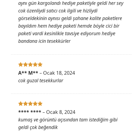
aynı gün kargolandı hediye paketiyle geldi her sey
cok özenliydi satıcı cok ilgili ve hizliydi
görseldekinin aynısı geldi şahane kalite paketlere
bayıldım hem hediye paketi hemde böyle cici bir
paketi vardi kesinlikle tavsiye ediyorum hediye
bandana icin tesekkürler
5 üzerinden
A** M**
–
Ocak 18, 2024
5
oy aldı
cok guzal tesekkurlar
5 üzerinden
**** ****
–
Ocak 8, 2024
5
oy aldı
kumaş ve görüntü açısından tam istediğim gibi
geldi çok beğendik