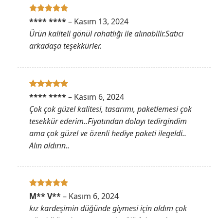
5 üzerinden
**** ****
–
Kasım 13, 2024
5
oy aldı
Ürün kaliteli gönül rahatlığı ile alınabilir.Satıcı
arkadaşa teşekkürler.
5 üzerinden
**** ****
–
Kasım 6, 2024
5
oy aldı
Çok çok güzel kalitesi, tasarımı, paketlemesi çok
tesekkür ederim..Fiyatından dolayı tedirgindim
ama çok güzel ve özenli hediye paketi ilegeldi..
Alın aldırın..
5 üzerinden
M** V**
–
Kasım 6, 2024
5
oy aldı
kız kardeşimin düğünde giymesi için aldım çok