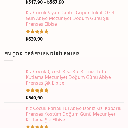
Fiyat
₺
517,90
–
₺
567,90
aralığı:
Kız Çocuk Siyah Dantel Güpür Tokalı Özel
₺517,90
Gün Abiye Mezuniyet Doğum Günü Şık
-
Prenses Elbise
₺567,90
₺
630,90
5 üzerinden
5.00
oy
aldı
EN ÇOK DEĞERLENDIRILENLER
Kız Çocuk Çiçekli Kısa Kol Kırmızı Tütü
Kutlama Mezuniyet Doğum Günü Abiye
Prenses Şık Elbise
₺
540,90
5 üzerinden
5.00
oy
aldı
Kız Çocuk Parlak Tül Abiye Deniz Kızı Kabarık
Prenses Kostüm Doğum Günü Mezuniyet
Kutlama Şık Elbise