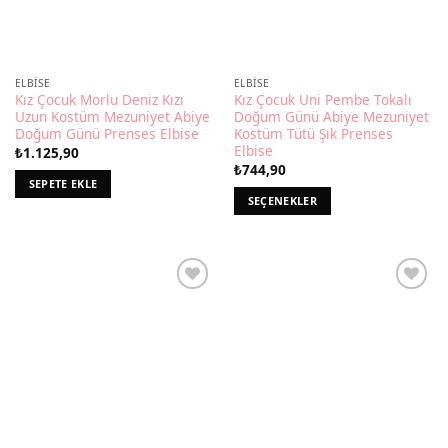
ELBISE
ELBISE
Kız Çocuk Morlu Deniz Kızı
Kız Çocuk Uni Pembe Tokalı
Uzun Kostüm Mezuniyet Abiye
Doğum Günü Abiye Mezuniyet
Doğum Günü Prenses Elbise
Kostüm Tütü Şık Prenses
Elbise
₺
1.125,90
₺
744,90
SEPETE EKLE
SEÇENEKLER
Bu
ürünün
birden
fazla
varyasyonu
var.
Seçenekler
ürün
sayfasından
seçilebilir