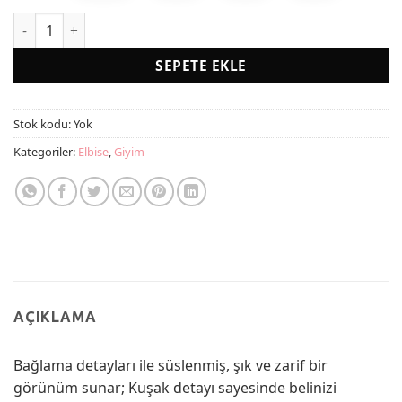
Kız Çocuk Gül Kurusu Tül Pamuklu Uzun Kol Özel Gün Doğum 
SEPETE EKLE
Stok kodu:
Yok
Kategoriler:
Elbise
,
Giyim
AÇIKLAMA
Bağlama detayları ile süslenmiş, şık ve zarif bir
görünüm sunar; Kuşak detayı sayesinde belinizi