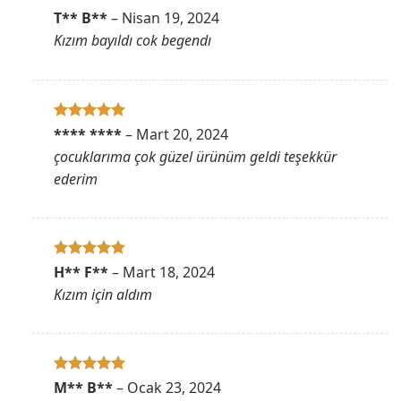
5 üzerinden
T** B**
–
Nisan 19, 2024
5
oy aldı
Kızım bayıldı cok begendı
5 üzerinden
**** ****
–
Mart 20, 2024
5
oy aldı
çocuklarıma çok güzel ürünüm geldi teşekkür
ederim
5 üzerinden
H** F**
–
Mart 18, 2024
5
oy aldı
Kızım için aldım
5 üzerinden
M** B**
–
Ocak 23, 2024
5
oy aldı