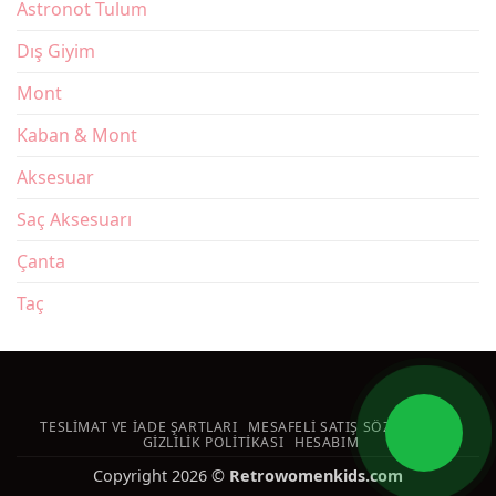
Astronot Tulum
Dış Giyim
Mont
Kaban & Mont
Aksesuar
Saç Aksesuarı
Çanta
Taç
TESLIMAT VE İADE ŞARTLARI
MESAFELI SATIŞ SÖZLEŞMESI
GIZLILIK POLITIKASI
HESABIM
Copyright 2026 ©
Retrowomenkids.com