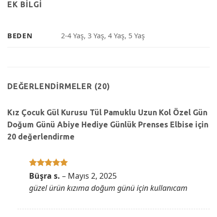
EK BILGI
BEDEN
2-4 Yaş, 3 Yaş, 4 Yaş, 5 Yaş
DEĞERLENDIRMELER (20)
Kız Çocuk Gül Kurusu Tül Pamuklu Uzun Kol Özel Gün
Doğum Günü Abiye Hediye Günlük Prenses Elbise
için
20 değerlendirme
5 üzerinden
Büşra s.
–
Mayıs 2, 2025
5
oy aldı
güzel ürün kızıma doğum günü için kullanıcam