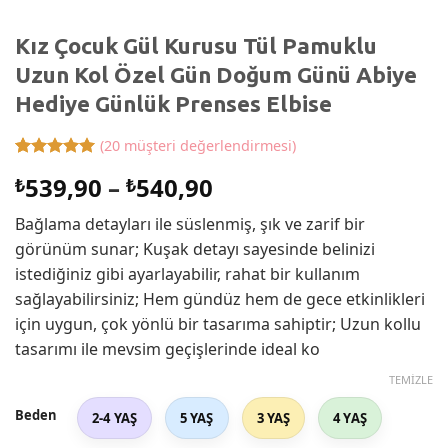
Kız Çocuk Gül Kurusu Tül Pamuklu
Uzun Kol Özel Gün Doğum Günü Abiye
Hediye Günlük Prenses Elbise
(
20
müşteri değerlendirmesi)
20
müşteri
Fiyat
539,90
–
540,90
₺
₺
puanına
dayanarak
aralığı:
5 üzerinden
Bağlama detayları ile süslenmiş, şık ve zarif bir
₺539,90
5
puan aldı
görünüm sunar; Kuşak detayı sayesinde belinizi
-
istediğiniz gibi ayarlayabilir, rahat bir kullanım
₺540,90
sağlayabilirsiniz; Hem gündüz hem de gece etkinlikleri
için uygun, çok yönlü bir tasarıma sahiptir; Uzun kollu
tasarımı ile mevsim geçişlerinde ideal ko
TEMIZLE
Beden
2-4 YAŞ
5 YAŞ
3 YAŞ
4 YAŞ