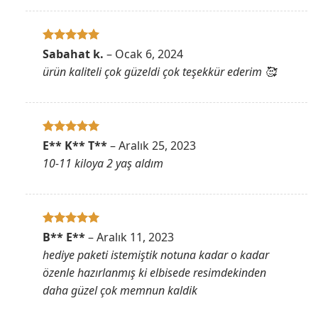
5 üzerinden
Sabahat k.
–
Ocak 6, 2024
5
oy aldı
ürün kaliteli çok güzeldi çok teşekkür ederim 🥰
5 üzerinden
E** K** T**
–
Aralık 25, 2023
5
oy aldı
10-11 kiloya 2 yaş aldım
5 üzerinden
B** E**
–
Aralık 11, 2023
5
oy aldı
hediye paketi istemiştik notuna kadar o kadar
özenle hazırlanmış ki elbisede resimdekinden
daha güzel çok memnun kaldik