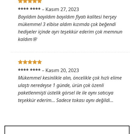
5 üzerinden
**** ****
–
Kasım 27, 2023
5
oy aldı
Bayıldım bayıldım bayıldım fiyatı kalitesi herşey
mükemmel 3 elbise aldım kızımda çok beğendi
hediyeler içinde ayrı teşekkür ederim çok memnun
kaldım🌸
5 üzerinden
**** ****
–
Kasım 20, 2023
5
oy aldı
Mükemmel kesinlikle alın, öncelikle çok hızlı elime
ulaştı neredeyse 1 günde, ürün çok özenli
paketlenmişti üstelik görsel ile ile aynı satıcıya
teşekkür ederim… Sadece tokası aynı değildi…