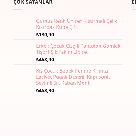
ÇOK SATANLAR
E
varyasyonu
va
var.
var
Seçenekler
Se
Gümüş Renk Unisex Kıstırmalı Çelik
ürün
ür
Kıkırdak Küpe Çift
sayfasından
sa
₺
180,90
seçilebilir
seç
Erkek Çocuk Çizgili Pantolon Gömlek
Tişört Şık Takım Elbise
₺
468,90
Kız Çocuk Bebek Pembe Kırmızı
Lacivet Puanlı Desenli Kapüşonlu
Sevimli Şık Kaban Mont
₺
468,90