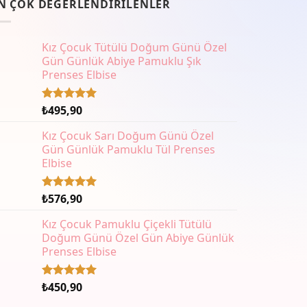
N ÇOK DEĞERLENDIRILENLER
ryasyonu
.
çenekler
Kız Çocuk Tütülü Doğum Günü Özel
ün
Gün Günlük Abiye Pamuklu Şık
yfasından
Prenses Elbise
ilebilir
₺
495,90
5 üzerinden
5.00
oy
aldı
Kız Çocuk Sarı Doğum Günü Özel
Gün Günlük Pamuklu Tül Prenses
Elbise
₺
576,90
5 üzerinden
5.00
oy
aldı
Kız Çocuk Pamuklu Çiçekli Tütülü
Doğum Günü Özel Gün Abiye Günlük
Prenses Elbise
₺
450,90
5 üzerinden
5.00
oy