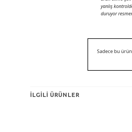
yanlış kontrold
duruyor resmen
Sadece bu ürünü
İLGILI ÜRÜNLER