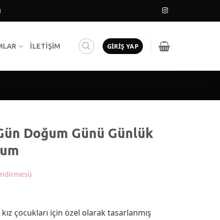
N
GIRIŞ YAP
MLAR
İLETIŞIM
 Gün Doğum Günü Günlük
lum
ndirmesi)
 kız çocukları için özel olarak tasarlanmış