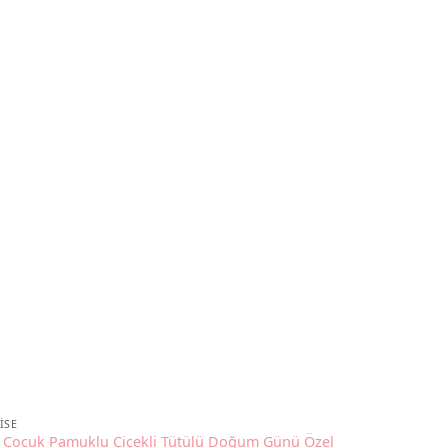
ISE
z Çocuk Pamuklu Çiçekli Tütülü Doğum Günü Özel