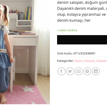
denim salopet, doğum günler
Dayanıklı denim materyali, 
olup, kolayca yıpranmaz ve 
denim kumaşı, her
1 adet stokta
Stok kodu:
sf112332436691
Kategoriler:
Giyim
,
Salopet
,
Salopet