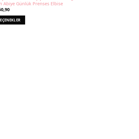
n Abiye Günlük Prenses Elbise
50,90
SEÇENEKLER
ünün
rden
la
ryasyonu
.
çenekler
ün
yfasından
ilebilir