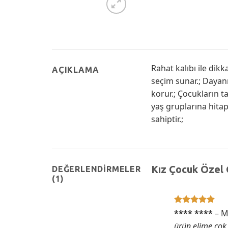
Rahat kalıbı ile dik
AÇIKLAMA
seçim sunar.; Dayan
korur.; Çocukların t
yaş gruplarına hita
sahiptir.;
Kız Çocuk Özel
DEĞERLENDIRMELER
(1)
5 üzerinden
**** ****
–
M
5
oy aldı
ürün elime çok