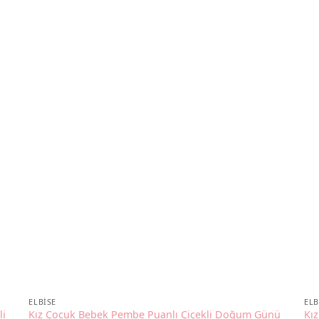
ELBISE
ELB
li
Kız Çocuk Bebek Pembe Puanlı Çiçekli Doğum Günü
Kı