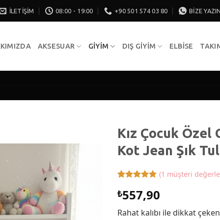
İLETIŞIM
08:00 - 19:00
+90 501 574 03 80
BIZE YAZI
KIMIZDA
AKSESUAR
GIYIM
DIŞ GIYIM
ELBISE
TAKI
Kız Çocuk Özel
Kot Jean Şık Tu
(
1
müşteri değerle
1
müşteri
557,90
₺
puanına
dayanarak
5 üzerinden
Rahat kalıbı ile dikkat çeken
5
puan aldı