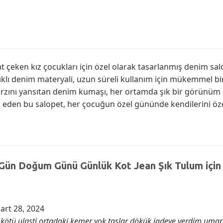
kat çeken kız çocukları için özel olarak tasarlanmış denim s
ıklı denim materyali, uzun süreli kullanım için mükemmel b
arzını yansıtan denim kumaşı, her ortamda şık bir görünüm sa
p eden bu salopet, her çocuğun özel gününde kendilerini öze
 Gün Doğum Günü Günlük Kot Jean Şık Tulum
için
art 28, 2024
 kötü ulasti ortadaki kemer yok taşlar dökük iadeye verdim uma