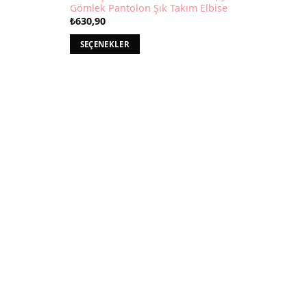
Gömlek Pantolon Şık Takım Elbise
₺
630,90
SEÇENEKLER
Bu
ürünün
birden
fazla
varyasyonu
var.
Seçenekler
ürün
sayfasından
seçilebilir