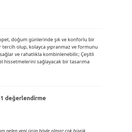
alopet, doğum günlerinde şık ve konforlu bir
ir tercih olup, kolayca yıpranmaz ve formunu
ğlar ve rahatlıkla kombinlenebilir.; Çeşitli
l hissetmelerini sağlayacak bir tasarıma
 1 değerlendirme
rım gelen yeni ürün böyle olmaz çok büyük