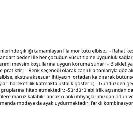
günlerinde şıklığı tamamlayan lila mor tütü elbise.; – Rahat 
dart bedeni ile her çocuğun vücut tipine uygunluk sağlar; rah
sarımı mevsim koşullarına uygun koruma sunar.; – Bisiklet ya
atiktir.; – Renk seçeneği olarak canlı lila tonlarıyla göz alıc
elbise, ekstra aksesuar ihtiyacını ortadan kaldırarak bütünsel 
ayları hareketlilik katmakta ustalık gösterir.; – Gündüzden
ruplarına hitap etmektedir.; -Sürdürülebilirlik açısından da
ere maruz kalabilir ancak o anki ihtiyaçlarımızdan ödün ve
zamanda modaya da ayak uydurmaktadır; farklı kombinasyonl