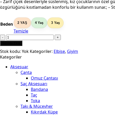
– Zarif çiçek desenleriyle süslenmiş, kız çocuklarının özel 
₺479,90
özgürlüğünü kısıtlamadan konforlu bir kullanım sunar.; – St
-
₺558,90
2 YAŞ
4 Yaş
3 Yaş
Beden
Temizle
Kız
Çocuk
Sepete Ekle
Lila
Stok kodu:
Yok
Kategoriler:
Elbise
,
Giyim
Mor
Kategoriler
Çiçekli
Uzun
Aksesuar
Kollu
Çanta
Tütü
Omuz Çantası
Özel
Saç Aksesuarı
Gün
Bandana
Hediye
Taç
Doğum
Toka
Günü
Takı & Mücevher
Abiye
Kıkırdak Küpe