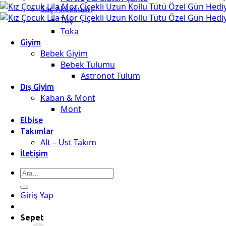
Saç Aksesuarı
Taç
Toka
Giyim
Bebek Giyim
Bebek Tulumu
Astronot Tulum
Dış Giyim
Kaban & Mont
Mont
Elbise
Takımlar
Alt – Üst Takım
İletişim
Ara:
Giriş Yap
Sepet