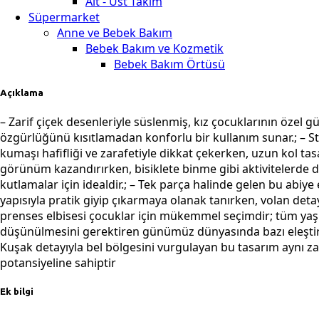
Alt - Üst Takım
Süpermarket
Anne ve Bebek Bakım
Bebek Bakım ve Kozmetik
Bebek Bakım Örtüsü
Açıklama
– Zarif çiçek desenleriyle süslenmiş, kız çocuklarının özel 
özgürlüğünü kısıtlamadan konforlu bir kullanım sunar.; – Stan
kumaşı hafifliği ve zarafetiyle dikkat çekerken, uzun kol ta
görünüm kazandırırken, bisiklete binme gibi aktivitelerde de pr
kutlamalar için idealdir.; – Tek parça halinde gelen bu abiye 
yapısıyla pratik giyip çıkarmaya olanak tanırken, volan det
prenses elbisesi çocuklar için mükemmel seçimdir; tüm yaş g
düşünülmesini gerektiren günümüz dünyasında bazı eleştiril
Kuşak detayıyla bel bölgesini vurgulayan bu tasarım aynı 
potansiyeline sahiptir
Ek bilgi