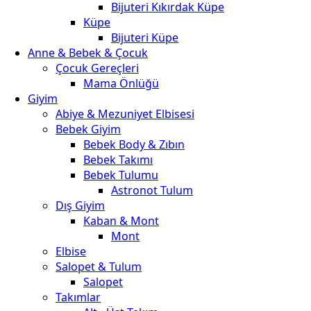
Prenses
Bijuteri Kıkırdak Küpe
Şık
Küpe
Elbise
Bijuteri Küpe
adet
Anne & Bebek & Çocuk
Çocuk Gereçleri
Mama Önlüğü
Giyim
Abiye & Mezuniyet Elbisesi
Bebek Giyim
Bebek Body & Zıbın
Bebek Takımı
Bebek Tulumu
Astronot Tulum
Dış Giyim
Kaban & Mont
Mont
Elbise
Salopet & Tulum
Salopet
Takımlar