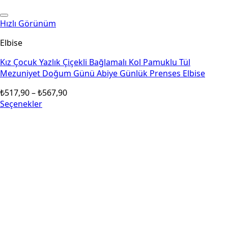
Hızlı Görünüm
Elbise
Kız Çocuk Yazlık Çiçekli Bağlamalı Kol Pamuklu Tül
Mezuniyet Doğum Günü Abiye Günlük Prenses Elbise
Fiyat
₺
517,90
–
₺
567,90
aralığı:
Seçenekler
Bu
₺517,90
ürünün
-
birden
₺567,90
fazla
varyasyonu
var.
Seçenekler
ürün
sayfasından
seçilebilir