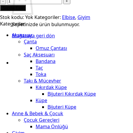
Kız
Çocuk
Sepete Ekle
Pembe
Stok kodu:
Yok
Kategoriler:
Elbise
,
Giyim
Fırfırlı
Kategoriler
Sepetinizde ürün bulunmuyor.
Tül
Etekli
Aksesuar
Mağazaya geri dön
Doğum
Çanta
Günü
Omuz Çantası
Özel
Saç Aksesuarı
Gün
Bandana
Günlük
Taç
Prenses
Toka
Sevimli
Takı & Mücevher
Şık
Kıkırdak Küpe
Elbise
Bijuteri Kıkırdak Küpe
adet
Küpe
Bijuteri Küpe
Anne & Bebek & Çocuk
Çocuk Gereçleri
Mama Önlüğü
Giyim