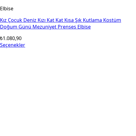
Elbise
Kız Çocuk Deniz Kızı Kat Kat Kısa Şık Kutlama Kostüm
Doğum Günü Mezuniyet Prenses Elbise
₺
1.080,90
Seçenekler
Bu
ürünün
birden
fazla
varyasyonu
var.
Seçenekler
ürün
sayfasından
seçilebilir