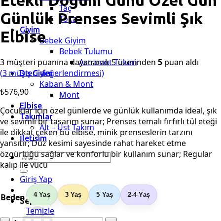
Etekli Doğum Günü Özel Gün
Taç
Günlük Prenses Sevimli Şık
Toka
Giyim
Elbise
Bebek Giyim
Bebek Tulumu
3
müşteri puanına dayanarak 5 üzerinden
5
puan aldı
Astronot Tulum
(
3
müşteri değerlendirmesi)
Dış Giyim
Kaban & Mont
₺
576,90
Mont
Elbise
Çocuklar için özel günlerde ve günlük kullanımda ideal, şık
Takımlar
ve sevimli bir tasarım sunar; Prenses temalı fırfırlı tül eteği
Alt – Üst Takım
ile dikkat çeken bu elbise, minik prenseslerin tarzını
İletişim
yansıtır; Düz kesimi sayesinde rahat hareket etme
özgürlüğü sağlar ve konforlu bir kullanım sunar; Regular
Ara:
kalıp ile vücu
Giriş Yap
4 Yaş
3 Yaş
5 Yaş
2-4 Yaş
Beden
Sepet
Temizle