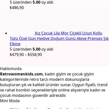
5 üzerinden
5.00
oy aldı
₺
486,90
Kız Çocuk Lila Mor Çiçekli Uzun Kollu
Tütü Özel Gün Hediye Doğum Günü Abiye Prenses Şık
Elbise
5 üzerinden
5.00
oy aldı
Fiyat
₺
479,90
–
₺
558,90
aralığı:
₺479,90
Hakkımızda
-
Retrowomenkids.com
, kadın giyim ve çocuk giyim
₺558,90
kategorilerinde retro tarzı modern dokunuşlarla
buluşturan şık ve kaliteli ürünler sunar. Uygun fiyatlı, trend
ve rahat kombin seçenekleriyle online alışverişte kadın ve
çocuk modasının güvenilir adresidir.
Mini Moda