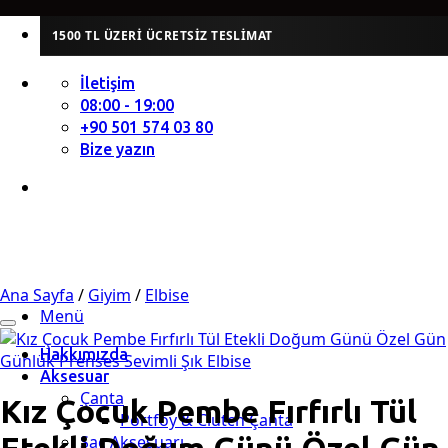
İçeriğe
1500 TL ÜZERI ÜCRETSIZ TESLIMAT
atla
İletişim
08:00 - 19:00
+90 501 574 03 80
Bize yazın
Ana Sayfa
/
Giyim
/
Elbise
Menü
Hakkımızda
Aksesuar
Çanta
Kız Çocuk Pembe Fırfırlı Tül
Portföy & Clutch Çanta
Saç Aksesuarı