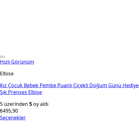
Hızlı Görünüm
Elbise
Kız Çocuk Bebek Pembe Puanlı Çiçekli Doğum Günü Hediye
Şık Prenses Elbise
5 üzerinden
5
oy aldı
₺
495,90
Seçenekler
Bu
ürünün
birden