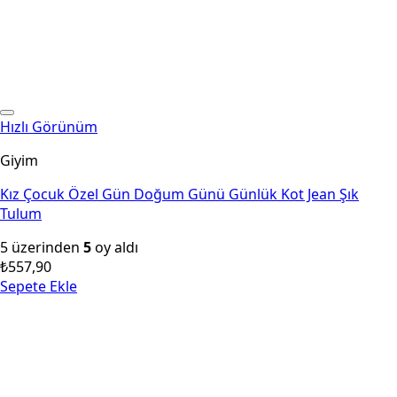
Hızlı Görünüm
Giyim
Kız Çocuk Özel Gün Doğum Günü Günlük Kot Jean Şık
Tulum
5 üzerinden
5
oy aldı
₺
557,90
Sepete Ekle