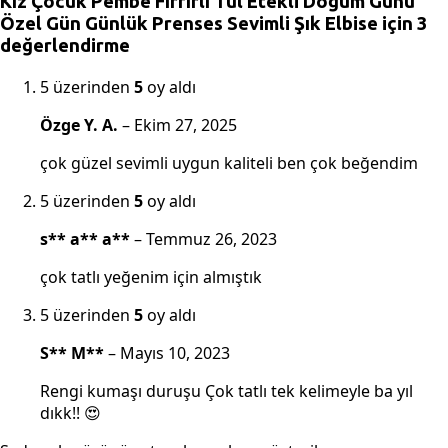
Kız Çocuk Pembe Fırfırlı Tül Etekli Doğum Günü
Özel Gün Günlük Prenses Sevimli Şık Elbise
için 3
değerlendirme
5 üzerinden
5
oy aldı
Özge Y. A.
–
Ekim 27, 2025
çok güzel sevimli uygun kaliteli ben çok beğendim
5 üzerinden
5
oy aldı
s** a** a**
–
Temmuz 26, 2023
çok tatlı yeğenim için almıştık
5 üzerinden
5
oy aldı
S** M**
–
Mayıs 10, 2023
Rengi kumaşı duruşu Çok tatlı tek kelimeyle ba yıl
dıkk!! 😍