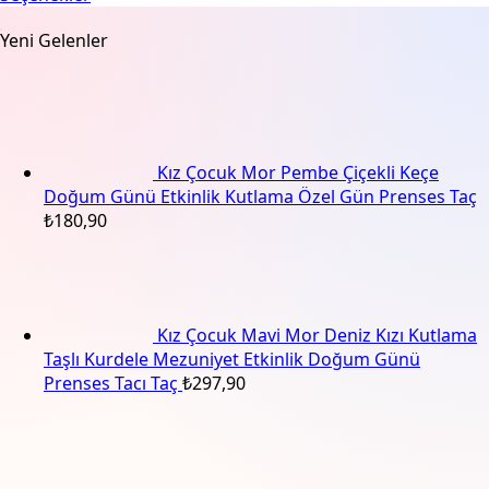
Bu
₺479,90
Yeni Gelenler
ürünün
-
birden
₺558,90
fazla
varyasyonu
var.
Seçenekler
Kız Çocuk Mor Pembe Çiçekli Keçe
ürün
Doğum Günü Etkinlik Kutlama Özel Gün Prenses Taç
sayfasından
₺
180,90
seçilebilir
Kız Çocuk Mavi Mor Deniz Kızı Kutlama
Taşlı Kurdele Mezuniyet Etkinlik Doğum Günü
Prenses Tacı Taç
₺
297,90