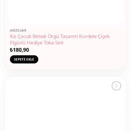
AKSESUAR
Kız Çocuk Bebek Örgü Tasarım Kurdele Çiçek
Figürlü Hediye Toka Seti
₺
180,90
SEPETE EKLE