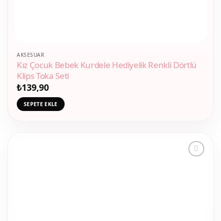
AKSESUAR
Kız Çocuk Bebek Kurdele Hediyelik Renkli Dörtlü
Klips Toka Seti
₺
139,90
SEPETE EKLE