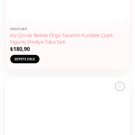
AKSESUAR
Kız Çocuk Bebek Örgü Tasarım Kurdele Çiçek
Figürlü Hediye Toka Seti
₺
180,90
SEPETE EKLE