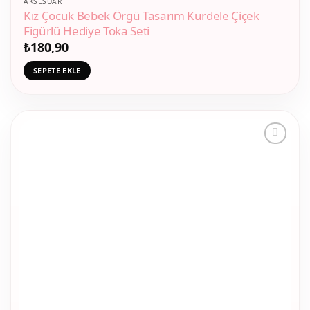
AKSESUAR
Kız Çocuk Bebek Örgü Tasarım Kurdele Çiçek
Figürlü Hediye Toka Seti
₺
180,90
SEPETE EKLE