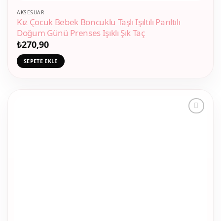
AKSESUAR
Kız Çocuk Bebek Boncuklu Taşlı Işıltılı Parıltılı
Doğum Günü Prenses Işıklı Şık Taç
₺
270,90
SEPETE EKLE