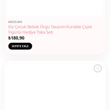
AKSESUAR
Kız Çocuk Bebek Örgü Tasarım Kurdele Çiçek
Figürlü Hediye Toka Seti
₺
180,90
SEPETE EKLE