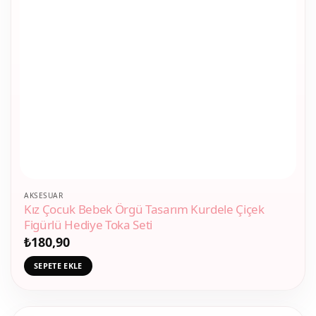
AKSESUAR
Kız Çocuk Bebek Örgü Tasarım Kurdele Çiçek
Figürlü Hediye Toka Seti
₺
180,90
SEPETE EKLE