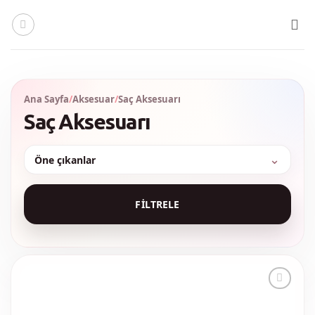
İçeriğe
atla
Ana Sayfa
/
Aksesuar
/
Saç Aksesuarı
Saç Aksesuarı
Sırala
FILTRELE