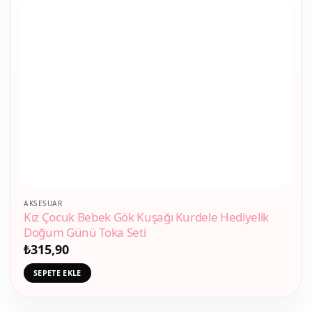
AKSESUAR
Kız Çocuk Bebek Gök Kuşağı Kurdele Hediyelik
Doğum Günü Toka Seti
₺
315,90
SEPETE EKLE