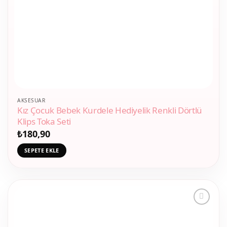
AKSESUAR
Kız Çocuk Bebek Kurdele Hediyelik Renkli Dörtlü
Klips Toka Seti
₺
180,90
SEPETE EKLE