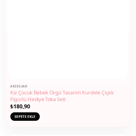
AKSESUAR
Kız Çocuk Bebek Örgü Tasarım Kurdele Çiçek
Figürlü Hediye Toka Seti
₺
180,90
SEPETE EKLE