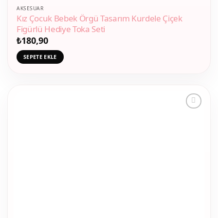
AKSESUAR
Kız Çocuk Bebek Örgü Tasarım Kurdele Çiçek
Figürlü Hediye Toka Seti
₺
180,90
SEPETE EKLE