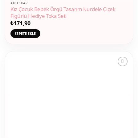
AKSESUAR
Kız Çocuk Bebek Örgü Tasarım Kurdele Çiçek
Figürlü Hediye Toka Seti
₺
171,90
SEPETE EKLE