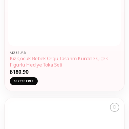
AKSESUAR
Kız Çocuk Bebek Örgü Tasarım Kurdele Çiçek
Figürlü Hediye Toka Seti
₺
180,90
SEPETE EKLE