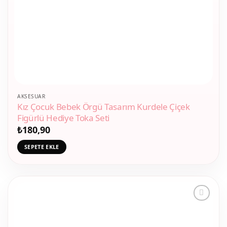
AKSESUAR
Kız Çocuk Bebek Örgü Tasarım Kurdele Çiçek
Figürlü Hediye Toka Seti
₺
180,90
SEPETE EKLE