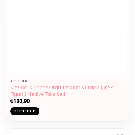
AKSESUAR
Kız Çocuk Bebek Örgü Tasarım Kurdele Çiçek
Figürlü Hediye Toka Seti
₺
180,90
SEPETE EKLE