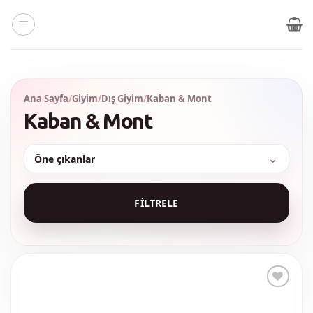
İçeriğe
atla
Ana Sayfa
/
Giyim
/
Dış Giyim
/
Kaban & Mont
Kaban & Mont
Sırala
FILTRELE