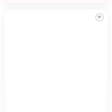
sayfasından
seçilebilir