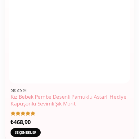
Bu
DIŞ GIYIM
Kız Bebek Pembe Desenli Pamuklu Astarlı Hediye
ürünün
Kapüşonlu Sevimli Şık Mont
birden
fazla
varyasyonu
5 üzerinden
₺
468,90
var.
5
oy aldı
Seçenekler
SEÇENEKLER
ürün