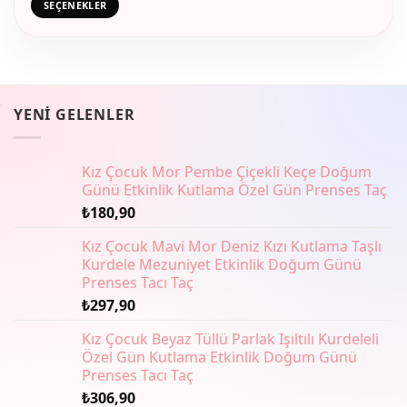
SEÇENEKLER
var.
Seçenekler
ürün
sayfasından
seçilebilir
YENI GELENLER
Kız Çocuk Mor Pembe Çiçekli Keçe Doğum
Günü Etkinlik Kutlama Özel Gün Prenses Taç
₺
180,90
Kız Çocuk Mavi Mor Deniz Kızı Kutlama Taşlı
Kurdele Mezuniyet Etkinlik Doğum Günü
Prenses Tacı Taç
₺
297,90
Kız Çocuk Beyaz Tüllü Parlak Işıltılı Kurdeleli
Özel Gün Kutlama Etkinlik Doğum Günü
Prenses Tacı Taç
₺
306,90