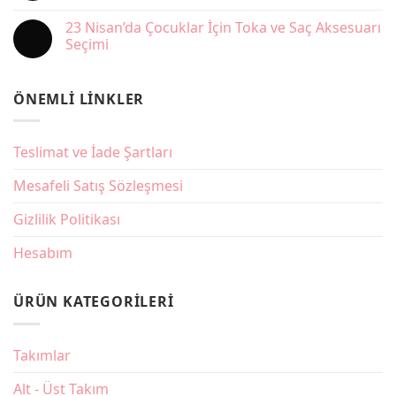
Terletmeyen
Yorum
Kumaş
yok
23 Nisan’da Çocuklar İçin Toka ve Saç Aksesuarı
Rehberi
Okul
Etkinliklerinde
Seçimi
Kız
Çocuk
Yorum
Elbise
yok
mi
23
ÖNEMLI LINKLER
Takım
Nisan’da
mı
Çocuklar
Daha
İçin
Kullanışlı?
Toka
ve
Teslimat ve İade Şartları
Saç
Aksesuarı
Seçimi
Mesafeli Satış Sözleşmesi
Gizlilik Politikası
Hesabım
ÜRÜN KATEGORILERI
Takımlar
Alt - Üst Takım