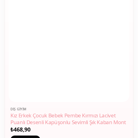
Bu
DIŞ GIYIM
Kız Erkek Çocuk Bebek Pembe Kırmızı Lacivet
ürünün
Puanlı Desenli Kapüşonlu Sevimli Şık Kaban Mont
birden
₺
468,90
fazla
varyasyonu