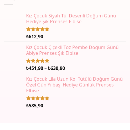
Kız Çocuk Siyah Tül Desenli Doğum Günü
Hediye Şık Prenses Elbise
₺
612,90
5 üzerinden
5.00
oy
aldı
Kız Çocuk Çiçekli Toz Pembe Doğum Günü
Abiye Prenses Şık Elbise
Fiyat
₺
451,90
–
₺
630,90
5 üzerinden
5.00
oy
aralığı:
aldı
Kız Çocuk Lila Uzun Kol Tütülü Doğum Günü
₺451,90
Özel Gün Yılbaşı Hediye Günlük Prenses
-
Elbise
₺630,90
₺
585,90
5 üzerinden
5.00
oy
aldı