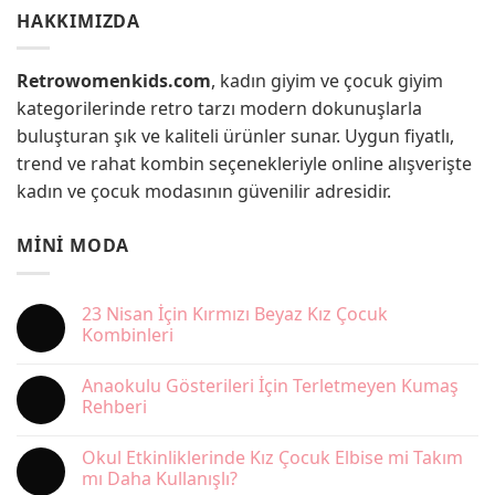
HAKKIMIZDA
Retrowomenkids.com
, kadın giyim ve çocuk giyim
kategorilerinde retro tarzı modern dokunuşlarla
buluşturan şık ve kaliteli ürünler sunar. Uygun fiyatlı,
trend ve rahat kombin seçenekleriyle online alışverişte
kadın ve çocuk modasının güvenilir adresidir.
MINI MODA
23 Nisan İçin Kırmızı Beyaz Kız Çocuk
Kombinleri
Yorum
yok
Anaokulu Gösterileri İçin Terletmeyen Kumaş
23
Nisan
Rehberi
İçin
Kırmızı
Yorum
Beyaz
yok
Okul Etkinliklerinde Kız Çocuk Elbise mi Takım
Kız
Anaokulu
Çocuk
Gösterileri
mı Daha Kullanışlı?
Kombinleri
İçin