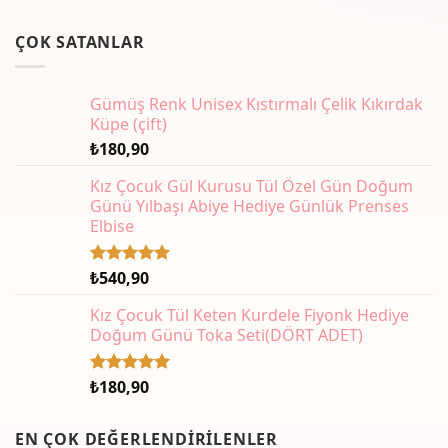
ÇOK SATANLAR
Gümüş Renk Unisex Kıstırmalı Çelik Kıkırdak
Küpe (çift)
₺
180,90
Kız Çocuk Gül Kurusu Tül Özel Gün Doğum
Günü Yılbaşı Abiye Hediye Günlük Prenses
Elbise
₺
540,90
5 üzerinden
5.00
oy
aldı
Kız Çocuk Tül Keten Kurdele Fiyonk Hediye
Doğum Günü Toka Seti(DÖRT ADET)
₺
180,90
5 üzerinden
5.00
oy
aldı
EN ÇOK DEĞERLENDIRILENLER