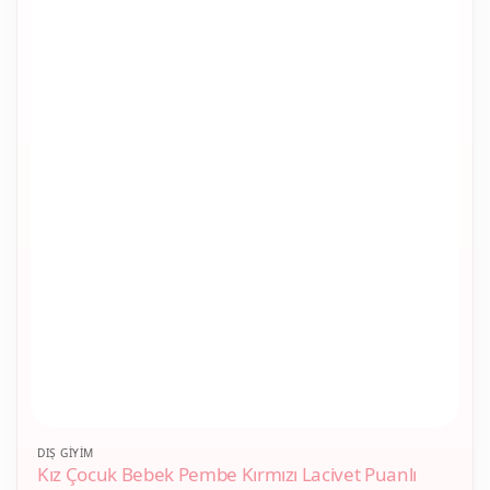
Bu
DIŞ GIYIM
Kız Çocuk Bebek Pembe Kırmızı Lacivet Puanlı
ürünün