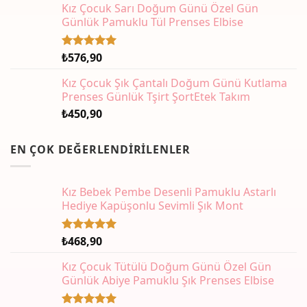
Kız Çocuk Sarı Doğum Günü Özel Gün
Günlük Pamuklu Tül Prenses Elbise
₺
576,90
5 üzerinden
5.00
oy
aldı
Kız Çocuk Şık Çantalı Doğum Günü Kutlama
Prenses Günlük Tşirt ŞortEtek Takım
₺
450,90
EN ÇOK DEĞERLENDIRILENLER
Kız Bebek Pembe Desenli Pamuklu Astarlı
Hediye Kapüşonlu Sevimli Şık Mont
₺
468,90
5 üzerinden
5.00
oy
aldı
Kız Çocuk Tütülü Doğum Günü Özel Gün
Günlük Abiye Pamuklu Şık Prenses Elbise