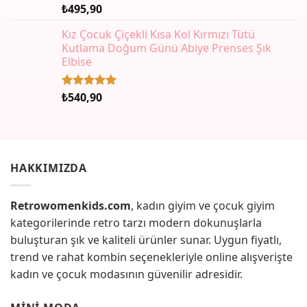
₺
495,90
5 üzerinden
5.00
oy
aldı
Kız Çocuk Çiçekli Kısa Kol Kırmızı Tütü
Kutlama Doğum Günü Abiye Prenses Şık
Elbise
₺
540,90
5 üzerinden
5.00
oy
aldı
HAKKIMIZDA
Retrowomenkids.com
, kadın giyim ve çocuk giyim
kategorilerinde retro tarzı modern dokunuşlarla
buluşturan şık ve kaliteli ürünler sunar. Uygun fiyatlı,
trend ve rahat kombin seçenekleriyle online alışverişte
kadın ve çocuk modasının güvenilir adresidir.