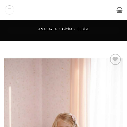
İçeriğe
atla
ANA SAYFA
/
GIYIM
/
ELBISE