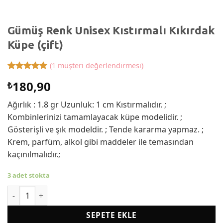
Gümüş Renk Unisex Kıstırmalı Kıkırdak
Küpe (çift)
(
1
müşteri değerlendirmesi)
1
müşteri
180,90
₺
puanına
dayanarak
5 üzerinden
Ağırlık : 1.8 gr Uzunluk: 1 cm Kıstırmalıdır. ;
5
puan aldı
Kombinlerinizi tamamlayacak küpe modelidir. ;
Gösterişli ve şık modeldir. ; Tende kararma yapmaz. ;
Krem, parfüm, alkol gibi maddeler ile temasından
kaçınılmalıdır.;
3 adet stokta
Gümüş Renk Unisex Kıstırmalı Kıkırdak Küpe (çift) adet
SEPETE EKLE