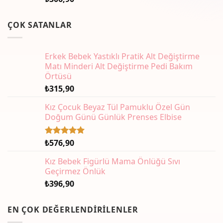
ÇOK SATANLAR
Erkek Bebek Yastıklı Pratik Alt Değiştirme
Matı Minderi Alt Değiştirme Pedi Bakım
Örtüsü
₺
315,90
Kız Çocuk Beyaz Tül Pamuklu Özel Gün
Doğum Günü Günlük Prenses Elbise
₺
576,90
5 üzerinden
5.00
oy
aldı
Kız Bebek Figürlü Mama Önlüğü Sıvı
Geçirmez Önlük
₺
396,90
EN ÇOK DEĞERLENDIRILENLER