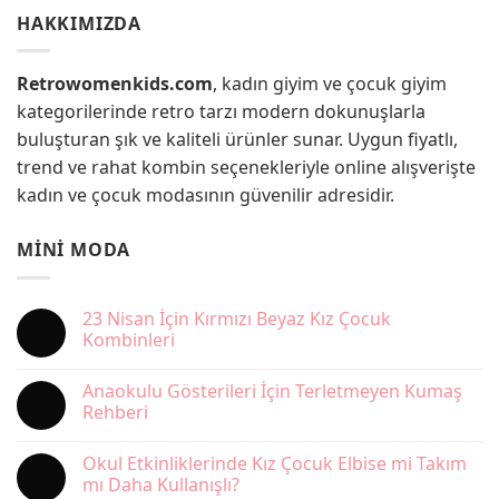
HAKKIMIZDA
Retrowomenkids.com
, kadın giyim ve çocuk giyim
kategorilerinde retro tarzı modern dokunuşlarla
buluşturan şık ve kaliteli ürünler sunar. Uygun fiyatlı,
trend ve rahat kombin seçenekleriyle online alışverişte
kadın ve çocuk modasının güvenilir adresidir.
MINI MODA
23 Nisan İçin Kırmızı Beyaz Kız Çocuk
Kombinleri
Yorum
yok
Anaokulu Gösterileri İçin Terletmeyen Kumaş
23
Nisan
Rehberi
İçin
Kırmızı
Yorum
Beyaz
yok
Okul Etkinliklerinde Kız Çocuk Elbise mi Takım
Kız
Anaokulu
Çocuk
Gösterileri
mı Daha Kullanışlı?
Kombinleri
İçin