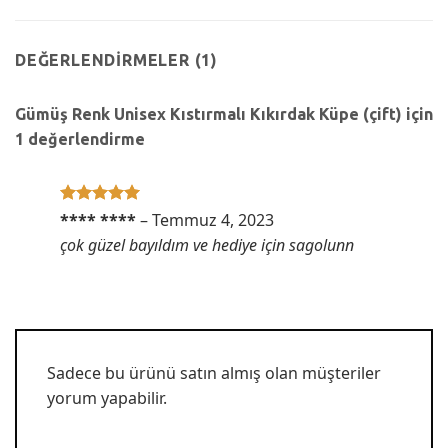
DEĞERLENDIRMELER (1)
Gümüş Renk Unisex Kıstırmalı Kıkırdak Küpe (çift)
için
1 değerlendirme
5 üzerinden
**** ****
–
Temmuz 4, 2023
5
oy aldı
çok güzel bayıldım ve hediye için sagolunn
Sadece bu ürünü satın almış olan müşteriler
yorum yapabilir.