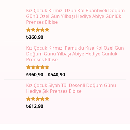
Kız Çocuk Kırmızı Uzun Kol Puantiyeli Doğum
Günü Özel Gün Yılbaşı Hediye Abiye Günlük
Prenses Elbise
₺
360,90
5 üzerinden
5.00
oy
aldı
Kız Çocuk Kırmızı Pamuklu Kısa Kol Özel Gün
Doğum Günü Yılbaşı Abiye Hediye Günlük
Prenses Elbise
Fiyat
₺
360,90
–
₺
540,90
5 üzerinden
5.00
oy
aralığı:
aldı
Kız Çocuk Siyah Tül Desenli Doğum Günü
₺360,90
Hediye Şık Prenses Elbise
-
₺540,90
₺
612,90
5 üzerinden
5.00
oy
aldı