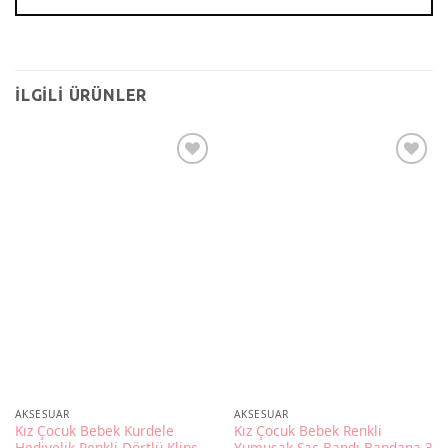
İLGILI ÜRÜNLER
AKSESUAR
AKSESUAR
Kız Çocuk Bebek Kurdele
Kız Çocuk Bebek Renkli
Hediyelik Renkli Dörtlü Klips
Yumuşak Saç Bandı Bandana 3