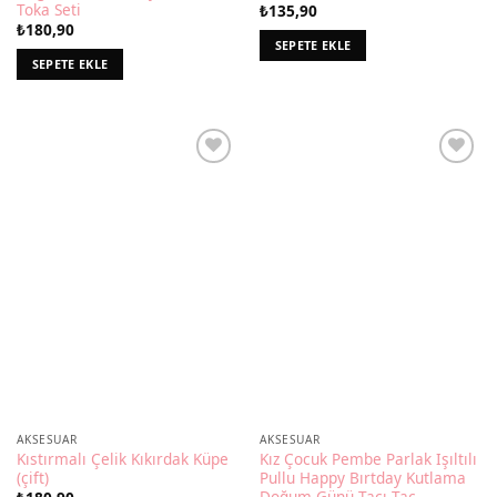
Toka Seti
₺
135,90
₺
180,90
SEPETE EKLE
SEPETE EKLE
AKSESUAR
AKSESUAR
Kıstırmalı Çelik Kıkırdak Küpe
Kız Çocuk Pembe Parlak Işıltılı
(çift)
Pullu Happy Bırtday Kutlama
Doğum Günü Tacı Taç