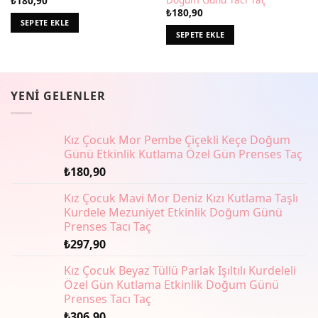
₺
180,90
₺
180,90
SEPETE EKLE
SEPETE EKLE
YENI GELENLER
Kız Çocuk Mor Pembe Çiçekli Keçe Doğum
Günü Etkinlik Kutlama Özel Gün Prenses Taç
₺
180,90
Kız Çocuk Mavi Mor Deniz Kızı Kutlama Taşlı
Kurdele Mezuniyet Etkinlik Doğum Günü
Prenses Tacı Taç
₺
297,90
Kız Çocuk Beyaz Tüllü Parlak Işıltılı Kurdeleli
Özel Gün Kutlama Etkinlik Doğum Günü
Prenses Tacı Taç
₺
306,90