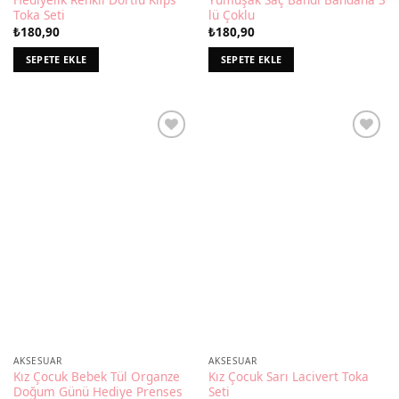
Toka Seti
lü Çoklu
₺
180,90
₺
180,90
SEPETE EKLE
SEPETE EKLE
AKSESUAR
AKSESUAR
Kız Çocuk Bebek Tül Organze
Kız Çocuk Sarı Lacivert Toka
Doğum Günü Hediye Prenses
Seti