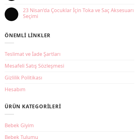
Terletmeyen
Yorum
Kumaş
yok
23 Nisan’da Çocuklar İçin Toka ve Saç Aksesuarı
Rehberi
Okul
Etkinliklerinde
Seçimi
Kız
Çocuk
Yorum
Elbise
yok
mi
23
ÖNEMLI LINKLER
Takım
Nisan’da
mı
Çocuklar
Daha
İçin
Kullanışlı?
Toka
ve
Teslimat ve İade Şartları
Saç
Aksesuarı
Seçimi
Mesafeli Satış Sözleşmesi
Gizlilik Politikası
Hesabım
ÜRÜN KATEGORILERI
Bebek Giyim
Bebek Tulumu