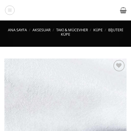
İçeriğe
atla
ANA SAYFA
/
AKSESUAR
/
TAKI & MÜCEVHER
/
KÜPE
/
BIJUTERI
KÜPE