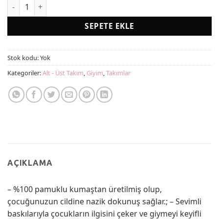
Erkek Çocuk Baskılı Pamuklu Sevimli Yumuşak Günlük Hediy
SEPETE EKLE
Stok kodu:
Yok
Kategoriler:
Alt - Üst Takım
,
Giyim
,
Takımlar
AÇIKLAMA
– %100 pamuklu kumaştan üretilmiş olup,
çocuğunuzun cildine nazik dokunuş sağlar.; – Sevimli
baskılarıyla çocukların ilgisini çeker ve giymeyi keyifli