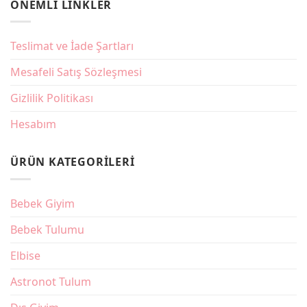
ÖNEMLI LINKLER
Takım
Nisan’da
mı
Çocuklar
Daha
İçin
Kullanışlı?
Toka
ve
Teslimat ve İade Şartları
Saç
Aksesuarı
Seçimi
Mesafeli Satış Sözleşmesi
Gizlilik Politikası
Hesabım
ÜRÜN KATEGORILERI
Bebek Giyim
Bebek Tulumu
Elbise
Astronot Tulum