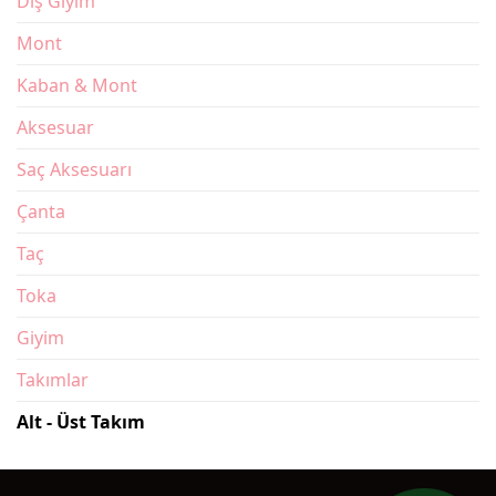
Dış Giyim
Mont
Kaban & Mont
Aksesuar
Saç Aksesuarı
Çanta
Taç
Toka
Giyim
Takımlar
Alt - Üst Takım