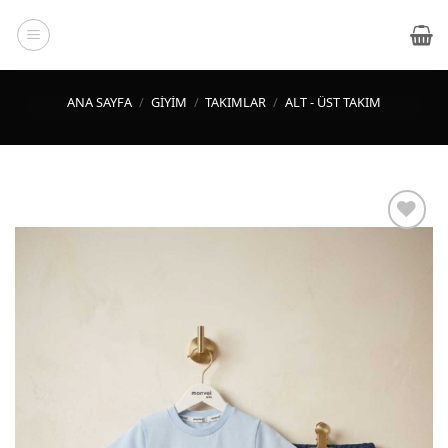
İçeriğe
atla
ANA SAYFA
/
GIYIM
/
TAKIMLAR
/
ALT - ÜST TAKIM