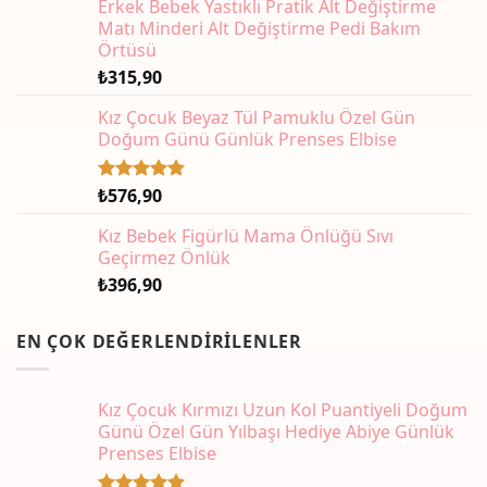
Erkek Bebek Yastıklı Pratik Alt Değiştirme
Matı Minderi Alt Değiştirme Pedi Bakım
Örtüsü
₺
315,90
Kız Çocuk Beyaz Tül Pamuklu Özel Gün
Doğum Günü Günlük Prenses Elbise
₺
576,90
5 üzerinden
5.00
oy
aldı
Kız Bebek Figürlü Mama Önlüğü Sıvı
Geçirmez Önlük
₺
396,90
EN ÇOK DEĞERLENDIRILENLER
Kız Çocuk Kırmızı Uzun Kol Puantiyeli Doğum
Günü Özel Gün Yılbaşı Hediye Abiye Günlük
Prenses Elbise