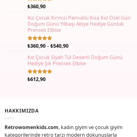
₺
360,90
5 üzerinden
5.00
oy
aldı
Kız Çocuk Kırmızı Pamuklu Kısa Kol Özel Gün
Doğum Günü Yılbaşı Abiye Hediye Günlük
Prenses Elbise
Fiyat
₺
360,90
–
₺
540,90
5 üzerinden
5.00
oy
aralığı:
aldı
Kız Çocuk Siyah Tül Desenli Doğum Günü
₺360,90
Hediye Şık Prenses Elbise
-
₺540,90
₺
612,90
5 üzerinden
5.00
oy
aldı
HAKKIMIZDA
Retrowomenkids.com
, kadın giyim ve çocuk giyim
kategorilerinde retro tarzı modern dokunuşlarla