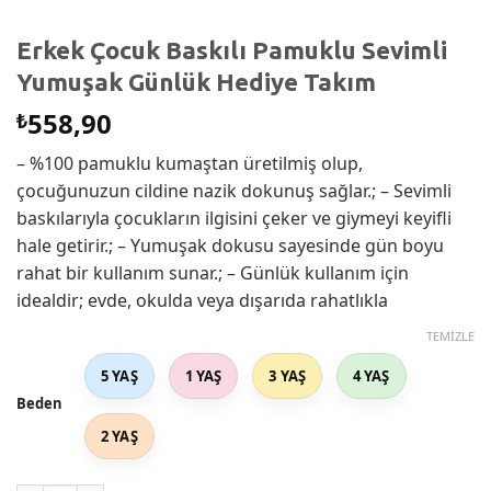
Erkek Çocuk Baskılı Pamuklu Sevimli
Yumuşak Günlük Hediye Takım
558,90
₺
– %100 pamuklu kumaştan üretilmiş olup,
çocuğunuzun cildine nazik dokunuş sağlar.; – Sevimli
baskılarıyla çocukların ilgisini çeker ve giymeyi keyifli
hale getirir.; – Yumuşak dokusu sayesinde gün boyu
rahat bir kullanım sunar.; – Günlük kullanım için
idealdir; evde, okulda veya dışarıda rahatlıkla
TEMIZLE
5 YAŞ
1 YAŞ
3 YAŞ
4 YAŞ
Beden
2 YAŞ